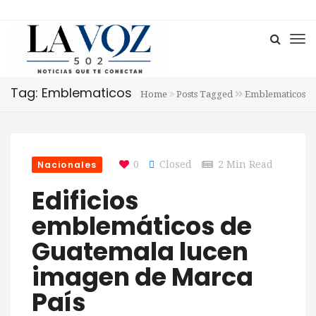
Tag: Emblematicos
Home
Posts Tagged
Emblematicos
Nacionales
0
Closed
2 Min Read
Edificios
emblemáticos de
Guatemala lucen
imagen de Marca
País