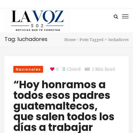
Tag: luchadores
Home
Posts Tagged
luchadores
Nacionales
0
Closed
2 Min Read
“Hoy honramos a
todos esos padres
guatemaltecos,
que salen todos los
días a trabajar