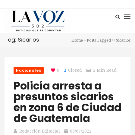
Tag: Sicarios
Home
Posts Tagged
Sicarios
Nacionales
0
Closed
2 Min Read
Policía arresta a
presuntos sicarios
en zona 6 de Ciudad
de Guatemala
Redacción Editorial
05/07/2022