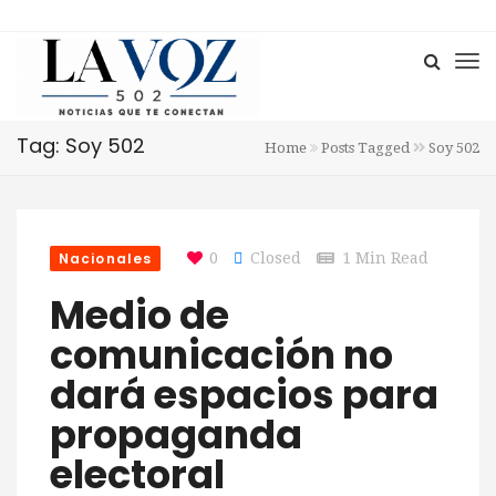
Tag: Soy 502
Home
Posts Tagged
Soy 502
Nacionales
0
Closed
1 Min Read
Medio de
comunicación no
dará espacios para
propaganda
electoral