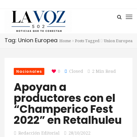
Tag: Union Europea
Home
Posts Tagged
Union Europea
Nacionales
0
Closed
2 Min Read
Apoyan a
productores con el
“Champerico Fest
2022” en Retalhuleu
Redacción Editorial
28/10/2022