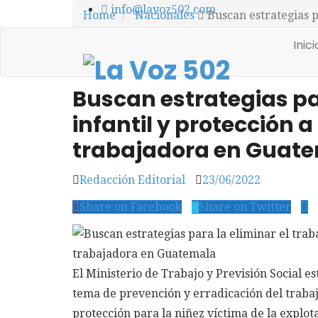
info@lavoz502.com
Home
Nacionales
Buscan estrategias p
Inic
Nacionales
0
Closed
3 min read
Buscan estrategias par
infantil y protección 
trabajadora en Guat
Redacción Editorial
23/06/2022
Share on Facebook
Share on Twitter
El Ministerio de Trabajo y Previsión Social es
tema de prevención y erradicación del trabaj
protección para la niñez víctima de la explot