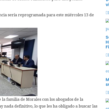
v
encia sería reprogramada para este miércoles 13 de
S
H
F
M
s
e la familia de Morales con los abogados de la
 nada definitivo, lo que les ha obligado a buscar las