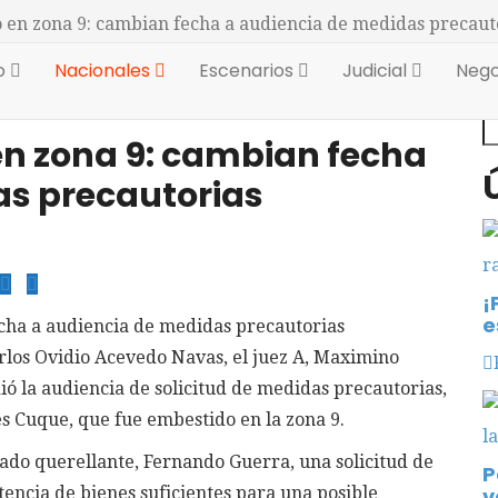
 en zona 9: cambian fecha a audiencia de medidas precaut
io
Nacionales
Escenarios
Judicial
Nego
B
en zona 9: cambian fecha
as precautorias
¡
e
rlos Ovidio Acevedo Navas, el juez A, Maximino
ó la audiencia de solicitud de medidas precautorias,
es Cuque, que fue embestido en la zona 9.
gado querellante, Fernando Guerra, una solicitud de
P
tencia de bienes suficientes para una posible
v