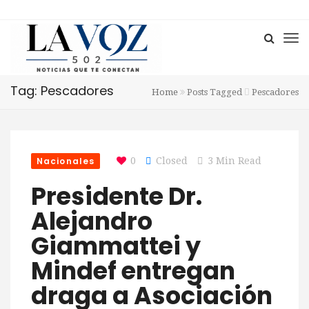
Tag: Pescadores
Home
Posts Tagged
Pescadores
Nacionales
0
Closed
3 Min Read
Presidente Dr.
Alejandro
Giammattei y
Mindef entregan
draga a Asociación