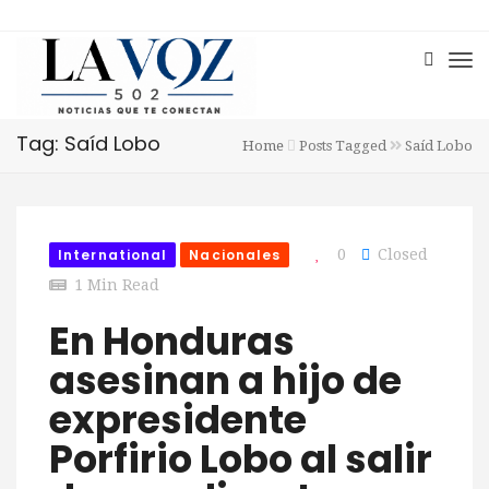
Tag: Saíd Lobo
Home
Posts Tagged
Saíd Lobo
International
Nacionales
0
Closed
1 Min Read
En Honduras
asesinan a hijo de
expresidente
Porfirio Lobo al salir