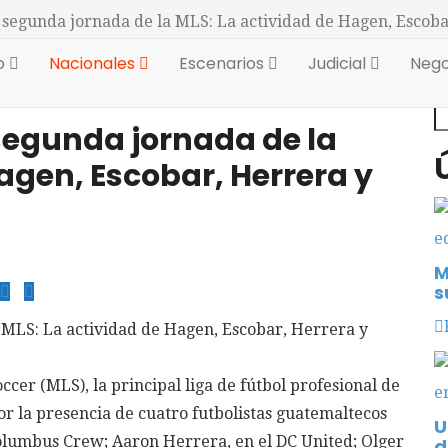
segunda jornada de la MLS: La actividad de Hagen, Escoba
io
Nacionales
Escenarios
Judicial
Nego
B
segunda jornada de la
agen, Escobar, Herrera y
M
s
cer (MLS), la principal liga de fútbol profesional de
or la presencia de cuatro futbolistas guatemaltecos
U
Columbus Crew; Aaron Herrera, en el DC United; Olger
d