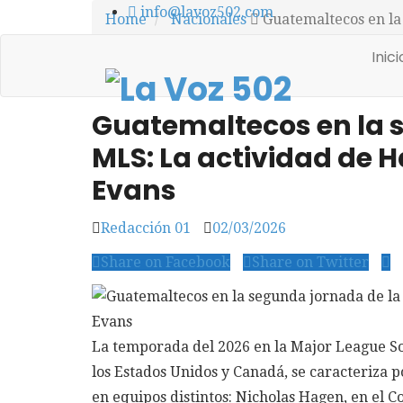
info@lavoz502.com
Home
Nacionales
Guatemaltecos en la 
Inic
Nacionales
0
Closed
2 min read
Guatemaltecos en la 
MLS: La actividad de H
Evans
Redacción 01
02/03/2026
Share on Facebook
Share on Twitter
La temporada del 2026 en la Major League Soc
los Estados Unidos y Canadá, se caracteriza p
en equipos distintos: Nicholas Hagen, en el 