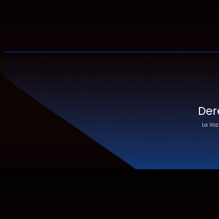
Der
La Voz