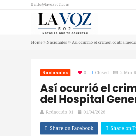
info@lavoz502.com
Home
Nacionales
Así ocurrió el crimen contra médic
Nacionales
0
Closed
2 Min 
Así ocurrió el cr
del Hospital Gener
Redacción 01
01/04/2026
Share on Facebook
Share on T