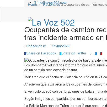
info@lavoz502.com
Home
Nacionales
Ocupantes de camión recolect
Nacionales
0
Closed
1 min read
Ocupantes de camión reco
tras incidente armado en 
Redacción 01
22/06/2026
Share on Facebook
Share on Twitter
Los Bomberos Voluntarios informaron que este lunes 2
de un camión recolector de basura.
Indicaron que el hecho de violencia ocurrió en la 21 cal
Añadieron que auxiliaron a los ocupantes del camión, q
El vehículo quedó con perforaciones de bala en una d
Según imágenes compartidas por los bomberos, en la 
La Policía Municipal de Tránsito reportó que agentes de