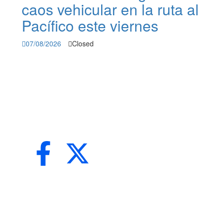
caos vehicular en la ruta al
Pacífico este viernes
07/08/2026
Closed
LA VOZ 502
echos reservados 2026 R.
 502 es una plataforma digital del grupo MEDIA HUB